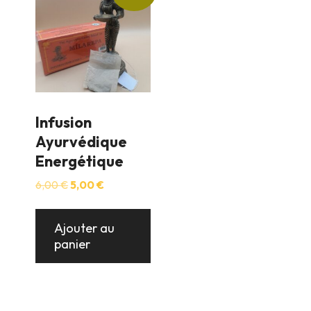
Infusion
Ayurvédique
Energétique
Le
Le
6,00
€
5,00
€
prix
prix
initial
actuel
était :
est :
Ajouter au
6,00 €.
5,00 €.
panier