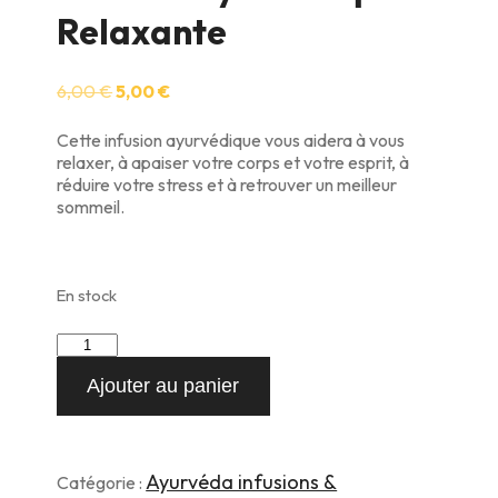
Relaxante
Le
Le
6,00
€
5,00
€
prix
prix
initial
actuel
Cette infusion ayurvédique vous aidera à vous
était :
est :
relaxer, à apaiser votre corps et votre esprit, à
6,00 €.
5,00 €.
réduire votre stress et à retrouver un meilleur
sommeil.
En stock
quantité
de
Ajouter au panier
Infusion
Ayurvédique
Relaxante
Ayurvéda infusions &
Catégorie :