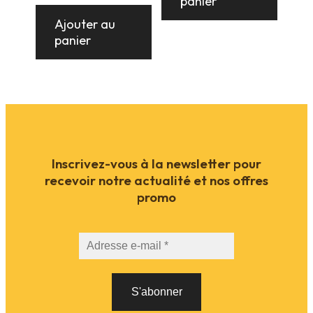
panier
initial
actuel
était :
est :
Ajouter au
11,00 €.
10,00 €.
panier
Inscrivez-vous à la newsletter pour
recevoir notre actualité et nos offres
promo