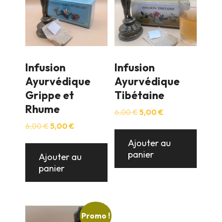
Infusion
Infusion
Ayurvédique
Ayurvédique
Grippe et
Tibétaine
Rhume
Le
Le
6,00
€
5,00
€
prix
prix
Le
Le
6,00
€
5,00
€
initial
actuel
prix
prix
était :
est :
Ajouter au
initial
actuel
6,00 €.
5,00 €.
panier
était :
est :
Ajouter au
6,00 €.
5,00 €.
panier
Promo !