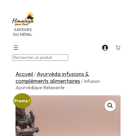
Aller
au
contenu
SAVEURS
DU NÉPAL
Recherche
Accueil
Ayurvéda infusions &
/
compléments alimentaires
/ Infusion
Ayurvédique Relaxante
Promo !