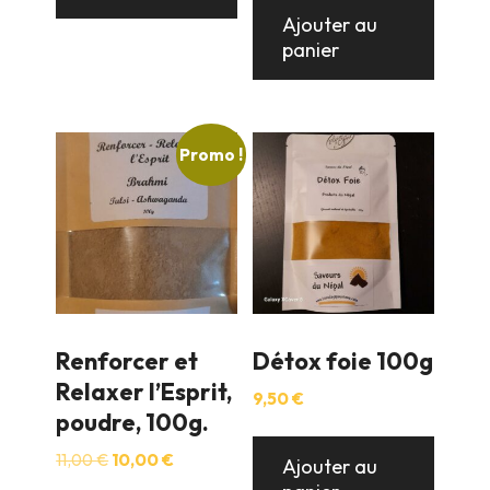
était :
est :
Ajouter au
18,00 €.
16,00 €.
panier
Promo !
Renforcer et
Détox foie 100g
Relaxer l’Esprit,
9,50
€
poudre, 100g.
Le
Le
11,00
€
10,00
€
Ajouter au
prix
prix