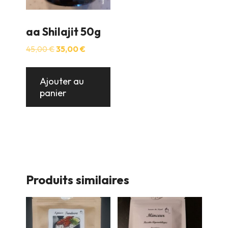
aa Shilajit 50g
Le
Le
45,00
€
35,00
€
prix
prix
initial
actuel
était :
est :
Ajouter au
45,00 €.
35,00 €.
panier
Produits similaires