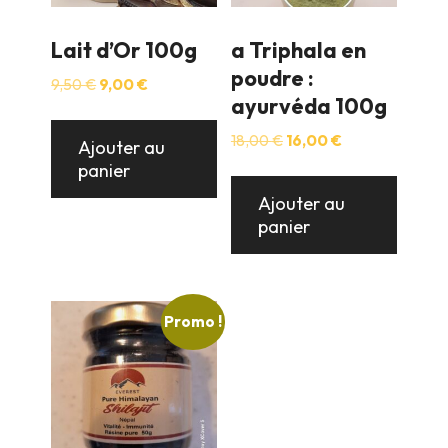
Lait d’Or 100g
a Triphala en
poudre :
Le
Le
9,50
€
9,00
€
ayurvéda 100g
prix
prix
initial
actuel
Le
Le
était :
est :
18,00
€
16,00
€
Ajouter au
prix
prix
9,50 €.
9,00 €.
panier
initial
actuel
était :
est :
Ajouter au
18,00 €.
16,00 €.
panier
Promo !