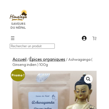
Aller
au
contenu
SAVEURS
DU NÉPAL
Recherche
Accueil
Épices organiques
/
/ Ashwaganga (
Ginseng indien ) 100g
Promo !