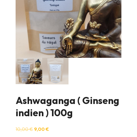
Ashwaganga ( Ginseng
indien ) 100g
Le
Le
10,00
€
9,00
€
prix
prix