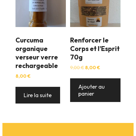
Curcuma
Renforcer le
organique
Corps et l’Esprit
verseur verre
70g
rechargeable
Le
Le
9,00
€
8,00
€
prix
prix
8,00
€
initial
actuel
était :
est :
Ajouter au
9,00 €.
8,00 €.
panier
Lire la suite