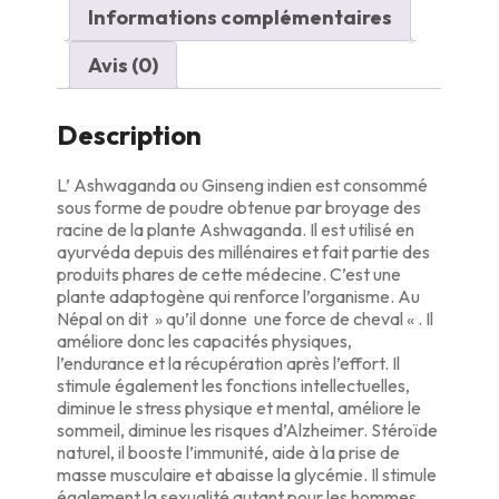
Informations complémentaires
Avis (0)
Description
L’ Ashwaganda ou Ginseng indien est consommé
sous forme de poudre obtenue par broyage des
racine de la plante Ashwaganda. Il est utilisé en
ayurvéda depuis des millénaires et fait partie des
produits phares de cette médecine. C’est une
plante adaptogène qui renforce l’organisme. Au
Népal on dit » qu’il donne une force de cheval « . Il
améliore donc les capacités physiques,
l’endurance et la récupération après l’effort. Il
stimule également les fonctions intellectuelles,
diminue le stress physique et mental, améliore le
sommeil, diminue les risques d’Alzheimer. Stéroïde
naturel, il booste l’immunité, aide à la prise de
masse musculaire et abaisse la glycémie. Il stimule
également la sexualité autant pour les hommes