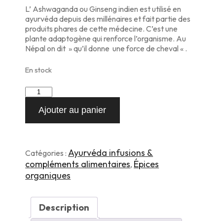
initial
actuel
L’ Ashwaganda ou Ginseng indien est utilisé en
était :
est :
ayurvéda depuis des millénaires et fait partie des
10,00 €.
9,00 €.
produits phares de cette médecine. C’est une
plante adaptogène qui renforce l’organisme. Au
Népal on dit » qu’il donne une force de cheval « .
En stock
quantité
de
Ajouter au panier
Ashwaganga
(
Ginseng
indien
)
Ayurvéda infusions &
Catégories :
100g
compléments alimentaires
Épices
,
organiques
Description