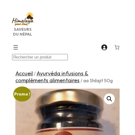
Aller
au
contenu
SAVEURS
DU NÉPAL
Recherche
Accueil
Ayurvéda infusions &
/
compléments alimentaires
/ aa Shilajit 50g
Promo !