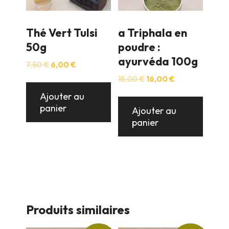
Thé Vert Tulsi
a Triphala en
50g
poudre :
ayurvéda 100g
Le
Le
7,50
€
6,00
€
prix
prix
Le
Le
18,00
€
16,00
€
initial
actuel
prix
prix
était :
est :
Ajouter au
initial
actuel
7,50 €.
6,00 €.
panier
était :
est :
Ajouter au
18,00 €.
16,00 €.
panier
Produits similaires