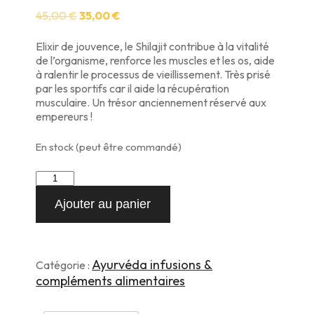
Le
Le
45,00
€
35,00
€
prix
prix
initial
actuel
Elixir de jouvence, le Shilajit contribue à la vitalité
était :
est :
de l’organisme, renforce les muscles et les os, aide
45,00 €.
35,00 €.
à ralentir le processus de vieillissement. Très prisé
par les sportifs car il aide la récupération
musculaire. Un trésor anciennement réservé aux
empereurs !
En stock (peut être commandé)
quantité
de
Ajouter au panier
aa
Shilajit
50g
Ayurvéda infusions &
Catégorie :
compléments alimentaires