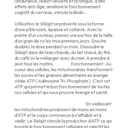
l’endurance, réduit l’anxiété et la fatigue, a des
effets anti-âge, améliore le fonctionnement
cognitif du cerveau, stimule la libido…
Utilisation: le Shilajit se présente sous la forme
d’une pâte noire, épaisse et collante. Avec la
pointe d’un couteau, prenez une portion de la taille
d’un grain de riz les trois premiers jours. Ensuite
doublez la dose pendant un mois. Dissoudre le
Shilajit dans de l’eau chaude, du lait chaud, du thé,
du café ou le mélanger avec du miel. A prendre à
jeun tous les matins. Fonctionnement : Au
coeur des cellules, les mitochondries transforment
les sucres et les graisses alimentaires en énergie
vitale ATP ( Adénosine Tri-Phosphate ). C’est cet
ATP qui permet le bon fonctionnement de toutes
nos cellules et qui nous procure énergie et santé.
En vieillissant
les mitochondries produisent de moins en moins
d’ATP et le corps commence à s’affaiblir et à
vieillir. Le Shilajit stimule la production d’ATP ce qui
booste le fonctionnement cellulaire et ralentit les