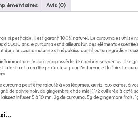
mplémentaires
Avis (0)
is ni pesticide. Il est garanti 100% naturel. Le curcuma es utilis
us d 5000 ans. e curcuma est d’ailleurs l’un des éléments essentie
nt dans la cuisine indienne et népalaise dont il est un ingrédient ess
-inflammatoire, le curcuma possède de nombreuses vertus. Il soigne 
l’intestin et a un rôle protecteur pour l’estomac et la foie. Le curc
rs.
s le curcuma peut être rajouté à vos légumes, au riz, aux pates, à vo
é de poivre noir, de gingembre et de miel ( 1/2 cuillerée à café s
te, laissez infuser 5 à 10 mn, 2g de curcuma, 5g de gingembre frais, 
ssi…