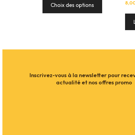
produit
7,00 €
8,0
Choix des options
a
à
plusieurs
9,00 €
variations.
Les
options
peuvent
être
choisies
sur
la
page
du
Inscrivez-vous à la newsletter pour rece
produit
actualité et nos offres promo