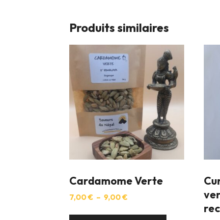
Produits similaires
Cardamome Verte
Cu
ver
Plage
7,00
€
–
9,00
€
re
de
Ce
prix :