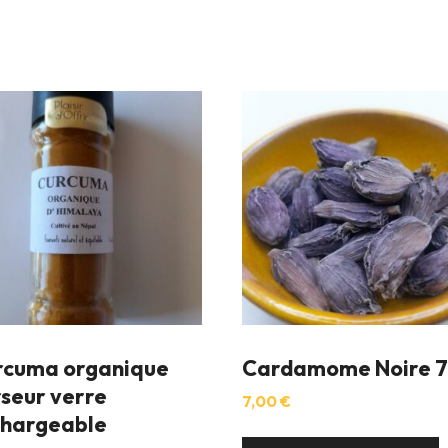
rcuma organique
Cardamome Noire 
seur verre
7,00
€
chargeable