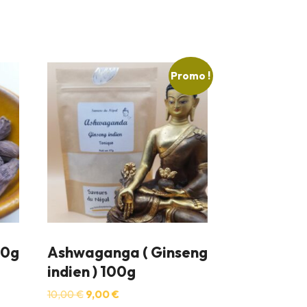
Promo !
70g
Ashwaganga ( Ginseng
indien ) 100g
Le
Le
10,00
€
9,00
€
prix
prix