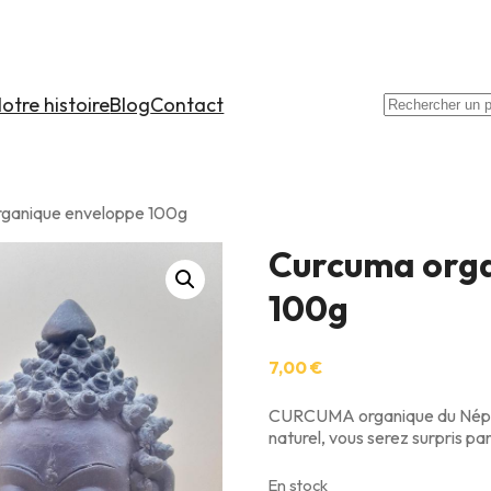
otre histoire
Blog
Contact
Recherche
rganique enveloppe 100g
Curcuma org
100g
7,00
€
CURCUMA organique du Népal,
naturel, vous serez surpris pa
En stock