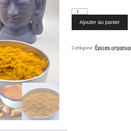
quantité
de
Ajouter au panier
Curcuma
organique
enveloppe
100g
Épices organiq
Catégorie :