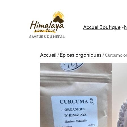
Aller
au
contenu
Accueil
Boutique
N
SAVEURS DU NÉPAL
Accueil
Épices organiques
/
/ Curcuma o