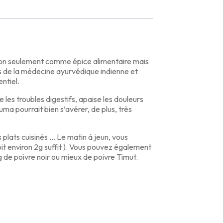
é non seulement comme épice alimentaire mais
ls de la médecine ayurvédique indienne et
entiel.
les troubles digestifs, apaise les douleurs
uma pourrait bien s’avérer, de plus, très
s plats cuisinés … Le matin à jeun, vous
oit environ 2g suffit ). Vous pouvez également
1g de poivre noir ou mieux de poivre Timut.