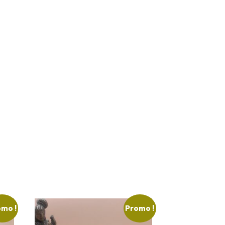
mo !
Promo !