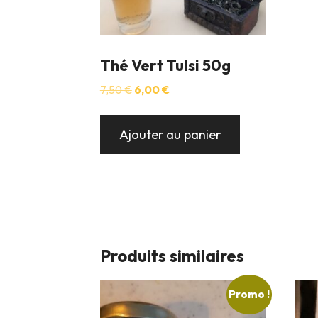
Thé Vert Tulsi 50g
Le
Le
7,50
€
6,00
€
prix
prix
initial
actuel
était :
est :
Ajouter au panier
7,50 €.
6,00 €.
Produits similaires
Promo !