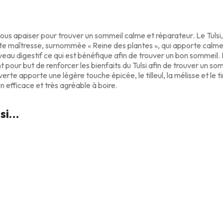
 vous apaiser pour trouver un sommeil calme et réparateur. Le Tulsi
e maîtresse, surnommée « Reine des plantes », qui apporte calme, s
au digestif ce qui est bénéfique afin de trouver un bon sommeil. 
nt pour but de renforcer les bienfaits du Tulsi afin de trouver un s
erte apporte une légère touche épicée, le tilleul, la mélisse et le
n efficace et très agréable à boire.
ssi…