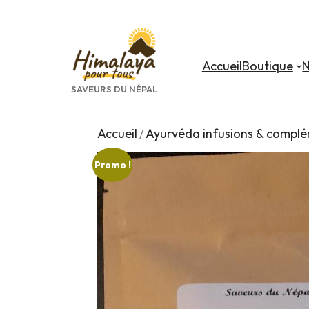
Aller
au
contenu
Accueil
Boutique
N
SAVEURS DU NÉPAL
Accueil
Ayurvéda infusions & complé
/
Promo !