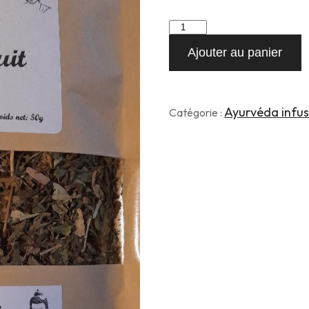
quantité
de
Ajouter au panier
Tulsi
Douce
Nuit
50g
Ayurvéda infus
Catégorie :