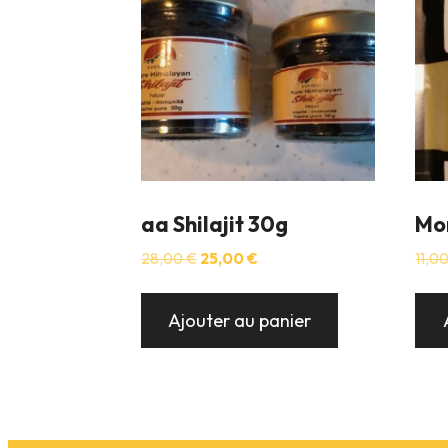
aa Shilajit 30g
Mo
Le
Le
28,00
€
25,00
€
11,0
prix
prix
initial
actuel
était :
est :
Ajouter au panier
28,00 €.
25,00 €.