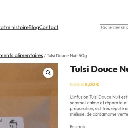
otre histoire
Blog
Contact
Recherche
ments alimentaires
/ Tulsi Douce Nuit 50g
Tulsi Douce N
Le
Le
9,00
€
8,00
€
prix
prix
initial
actuel
L’infusion Tulsi Douce Nuit es
était :
est :
sommeil calme et réparateur. 
9,00 €.
8,00 €.
préparation, est très réputé e
mélisse, de cardamome verte 
En stock