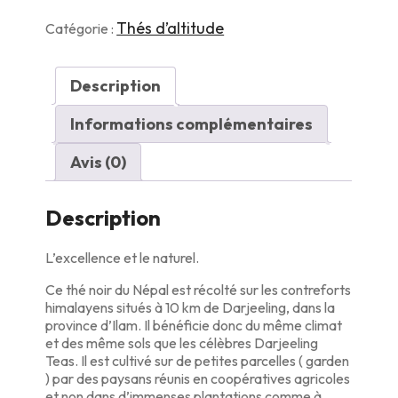
avec
Boite
Thés d’altitude
Catégorie :
Métal
100g
Description
Informations complémentaires
Avis (0)
Description
L’excellence et le naturel.
Ce thé noir du Népal est récolté sur les contreforts
himalayens situés à 10 km de Darjeeling, dans la
province d’Ilam. Il bénéficie donc du même climat
et des même sols que les célèbres Darjeeling
Teas. Il est cultivé sur de petites parcelles ( garden
) par des paysans réunis en coopératives agricoles
et non dans d’immenses plantations comme à