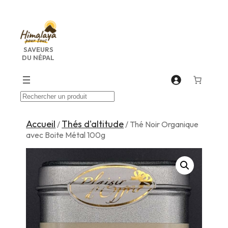
Aller
au
contenu
SAVEURS
DU NÉPAL
Recherche
Accueil
Thés d'altitude
/
/ Thé Noir Organique
avec Boite Métal 100g