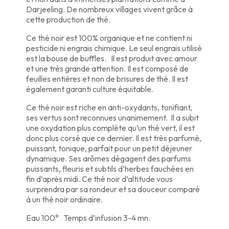
Darjeeling. De nombreux villages vivent grâce à
cette production de thé.
Ce thé noir est 100% organique et ne contient ni
pesticide ni engrais chimique. Le seul engrais utilisé
est la bouse de buffles. Il est produit avec amour
et une très grande attention. Il est composé de
feuilles entières et non de brisures de thé. Il est
également garanti culture équitable.
Ce thé noir est riche en anti-oxydants, tonifiant,
ses vertus sont reconnues unanimement. Il a subit
une oxydation plus complète qu’un thé vert, il est
donc plus corsé que ce dernier. Il est très parfumé,
puissant, tonique, parfait pour un petit déjeuner
dynamique. Ses arômes dégagent des parfums
puissants, fleuris et subtils d’herbes fauchées en
fin d’après midi. Ce thé noir d’altitude vous
surprendra par sa rondeur et sa douceur comparé
à un thé noir ordinaire.
Eau 100° Temps d’infusion 3-4 mn.