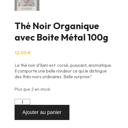
Thé Noir Organique
avec Boite Métal 100g
12,00
€
Le thé noir d’Ilam est corsé, puissant, aromatique.
Il comporte une belle rondeur ce qui le distingue
des thés noirs ordinaires. Belle surprise !
Plus que 2 en stock
quantité
de
Ajouter au panier
Thé
Noir
Organique