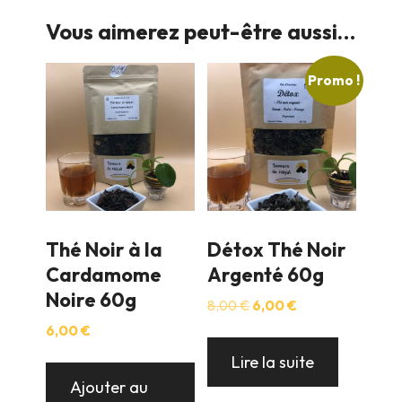
Vous aimerez peut-être aussi…
Promo !
Thé Noir à la
Détox Thé Noir
Cardamome
Argenté 60g
Noire 60g
Le
Le
8,00
€
6,00
€
prix
prix
6,00
€
initial
actuel
était :
est :
Lire la suite
8,00 €.
6,00 €.
Ajouter au