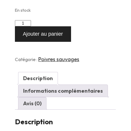
En stock
quantité
de
Ajouter au panier
a
Poivre
Sauvage
Timut
moulu
Poivres sauvages
Catégorie :
dans
son
saupoudreur
Description
rechargeable
50g
Informations complémentaires
Avis (0)
Description