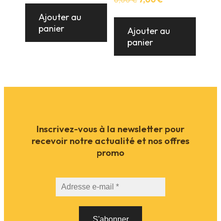
prix
prix
Ajouter au
initial
actuel
panier
était :
est :
Ajouter au
8,00 €.
7,00 €.
panier
Inscrivez-vous à la newsletter pour
recevoir notre actualité et nos offres
promo