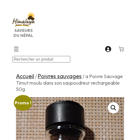
Aller
au
contenu
SAVEURS
DU NÉPAL
Recherche
Accueil
Poivres sauvages
/
/ a Poivre Sauvage
Timut moulu dans son saupoudreur rechargeable
50g
Promo !