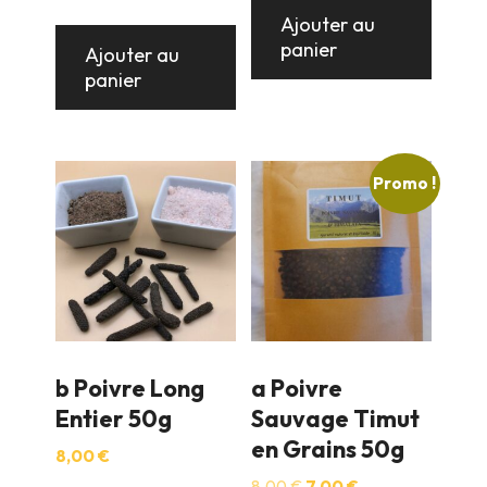
était :
est :
Ajouter au
11,00 €.
10,00 €.
panier
Ajouter au
panier
Promo !
b Poivre Long
a Poivre
Entier 50g
Sauvage Timut
en Grains 50g
8,00
€
Le
Le
8,00
€
7,00
€