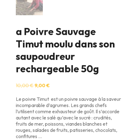
a Poivre Sauvage
Timut moulu dans son
saupoudreur
rechargeable 50g
Le
Le
10,00
€
9,00
€
prix
prix
initial
actuel
Le poivre Timut est un poivre sauvage à la saveur
était :
est :
incomparable d’agrumes. Les grands chefs
10,00 €.
9,00 €.
l’utilisent comme exhausteur de goût. Il s’accorde
autant avec le salé qu’avec le sucré : crudités,
fruits de mer, poissons, viandes blanches et
rouges, salades de fruits, patisseries, chocolats,
confitures …