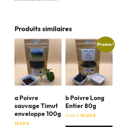
Produits similaires
Promo !
a Poivre
b Poivre Long
sauvage Timut
Entier 80g
enveloppe 100g
Le
Le
11,00
€
10,00
€
prix
prix
13,50
€
initial
actuel