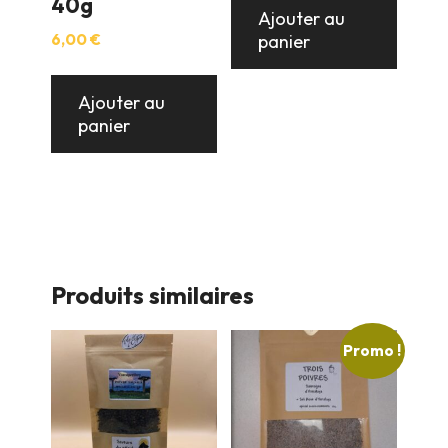
40g
était :
est :
Ajouter au
11,00 €.
10,00 €.
panier
6,00
€
Ajouter au
panier
Produits similaires
Promo !