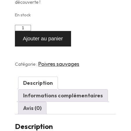
découverte !
En stock
quantité
de
Ajouter au panier
ab
Poivre
Long
moulu
dans
Poivres sauvages
Catégorie :
son
saupoudreur
rechargeable
Description
Informations complémentaires
Avis (0)
Description