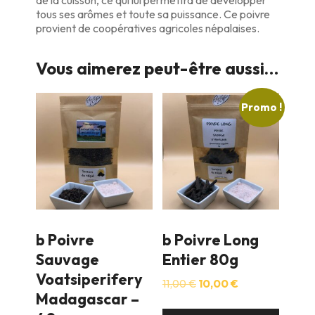
de la cuisson, ce qui lui permettra de développer
tous ses arômes et toute sa puissance. Ce poivre
provient de coopératives agricoles népalaises.
Vous aimerez peut-être aussi…
Promo !
b Poivre
b Poivre Long
Sauvage
Entier 80g
Voatsiperifery
Le
Le
11,00
€
10,00
€
Madagascar –
prix
prix
initial
actuel