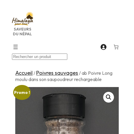
Aller
au
contenu
SAVEURS
DU NÉPAL
Recherche
Accueil
Poivres sauvages
/
/ ab Poivre Long
moulu dans son saupoudreur rechargeable
Promo !