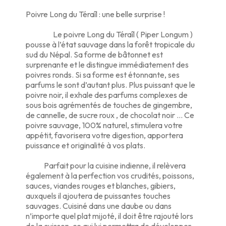
Poivre Long du Téraîl : une belle surprise !
Le poivre Long du Téraîl ( Piper Longum )
pousse à l’état sauvage dans la forêt tropicale du
sud du Népal. Sa forme de bâtonnet est
surprenante et le distingue immédiatement des
poivres ronds. Si sa forme est étonnante, ses
parfums le sont d’autant plus. Plus puissant que le
poivre noir, il exhale des parfums complexes de
sous bois agrémentés de touches de gingembre,
de cannelle, de sucre roux , de chocolat noir … Ce
poivre sauvage, 100% naturel, stimulera votre
appétit, favorisera votre digestion, apportera
puissance et originalité à vos plats.
Parfait pour la cuisine indienne, il relèvera
également à la perfection vos crudités, poissons,
sauces, viandes rouges et blanches, gibiers,
auxquels il ajoutera de puissantes touches
sauvages. Cuisiné dans une daube ou dans
n’importe quel plat mijoté, il doit être rajouté lors