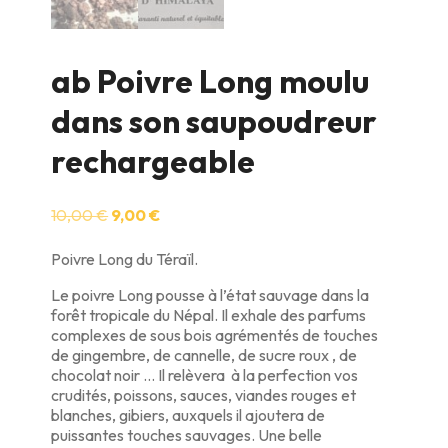
ab Poivre Long moulu
dans son saupoudreur
rechargeable
Le
Le
10,00
€
9,00
€
prix
prix
initial
actuel
Poivre Long du Téraïl.
était :
est :
10,00 €.
9,00 €.
Le poivre Long pousse à l’état sauvage dans la
forêt tropicale du Népal. Il exhale des parfums
complexes de sous bois agrémentés de touches
de gingembre, de cannelle, de sucre roux , de
chocolat noir … Il relèvera à la perfection vos
crudités, poissons, sauces, viandes rouges et
blanches, gibiers, auxquels il ajoutera de
puissantes touches sauvages. Une belle