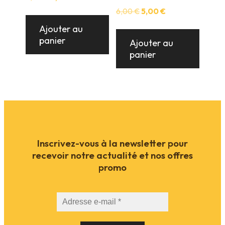
prix
prix
Le
Le
6,00
€
5,00
€
initial
actuel
prix
prix
était :
est :
Ajouter au
initial
actuel
6,00 €.
5,00 €.
panier
était :
est :
Ajouter au
6,00 €.
5,00 €.
panier
Inscrivez-vous à la newsletter pour
recevoir notre actualité et nos offres
promo