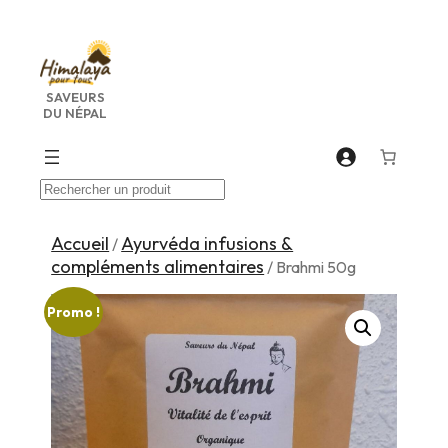
Aller
au
contenu
SAVEURS
DU NÉPAL
Recherche
Accueil
Ayurvéda infusions &
/
compléments alimentaires
/ Brahmi 50g
Promo !