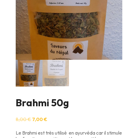
Brahmi 50g
Le
Le
8,00
€
7,00
€
prix
prix
initial
actuel
Le Brahmi est très utilisé en ayurvéda car il stimule
était :
est :