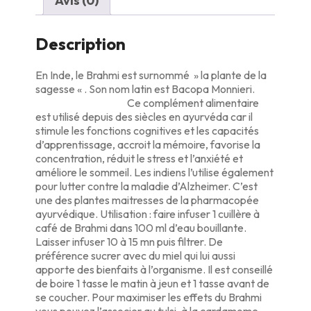
Avis (0)
Description
En Inde, le Brahmi est surnommé » la plante de la
sagesse « . Son nom latin est Bacopa Monnieri.
Ce complément alimentaire
est utilisé depuis des siècles en ayurvéda car il
stimule les fonctions cognitives et les capacités
d’apprentissage, accroit la mémoire, favorise la
concentration, réduit le stress et l’anxiété et
améliore le sommeil. Les indiens l’utilise également
pour lutter contre la maladie d’Alzheimer. C’est
une des plantes maitresses de la pharmacopée
ayurvédique. Utilisation : faire infuser 1 cuillère à
café de Brahmi dans 100 ml d’eau bouillante.
Laisser infuser 10 à 15 mn puis filtrer. De
préférence sucrer avec du miel qui lui aussi
apporte des bienfaits à l’organisme. Il est conseillé
de boire 1 tasse le matin à jeun et 1 tasse avant de
se coucher. Pour maximiser les effets du Brahmi
vous pouvez l’associer au tulsi, à la cardamome