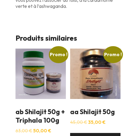
verte et à l’ashwaganda.
Produits similaires
Promo !
Promo !
ab Shilajit 50g +
aa Shilajit 50g
Triphala 100g
Le
Le
45,00
€
35,00
€
prix
prix
Le
Le
63,00
€
50,00
€
initial
actuel