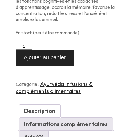
les fonctions cognitives et les capacités
8,00 €.
7,00 €.
d’apprentissage, accroit la mémoire, favorise la
concentration, réduit le stress et l’anxiété et
améliore le sommeil.
En stock (peut être commandé)
quantité
de
Ajouter au panier
Brahmi
50g
Ayurvéda infusions &
Catégorie :
compléments alimentaires
Description
Informations complémentaires